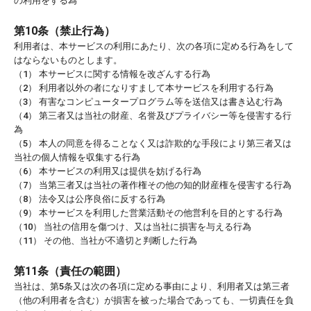
の利用をする為
第10条（禁止行為）
利用者は、本サービスの利用にあたり、次の各項に定める行為をして
はならないものとします。
（1） 本サービスに関する情報を改ざんする行為
（2） 利用者以外の者になりすまして本サービスを利用する行為
（3） 有害なコンピュータープログラム等を送信又は書き込む行為
（4） 第三者又は当社の財産、名誉及びプライバシー等を侵害する行
為
（5） 本人の同意を得ることなく又は詐欺的な手段により第三者又は
当社の個人情報を収集する行為
（6） 本サービスの利用又は提供を妨げる行為
（7） 当第三者又は当社の著作権その他の知的財産権を侵害する行為
（8） 法令又は公序良俗に反する行為
（9） 本サービスを利用した営業活動その他営利を目的とする行為
（10） 当社の信用を傷つけ、又は当社に損害を与える行為
（11） その他、当社が不適切と判断した行為
第11条（責任の範囲）
当社は、第5条又は次の各項に定める事由により、利用者又は第三者
（他の利用者を含む）が損害を被った場合であっても、一切責任を負