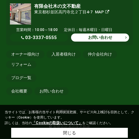
有限会社木の文不動産
東京都杉並区高円寺北２丁目4-7
MAP
営業時間：10:00～18:00
定休日：毎週木曜日・日曜日
03-3337-0555
お問い合わせ
オーナー様向け
入居者様向け
仲介会社向け
リフォーム
ブログ一覧
会社概要
お問い合わせ
アクセスマップ
利用規約
プライバシーポリシー
当サイトでは、お客様の当サイト利用状況把握、サービス向上検討を目的として、ク
ッキー（Cookie）を使用しています。
「Cookieの取扱いについて」
詳しくは、当社の
をご確認ください。
© 有限会社木の文不動産
閉じる