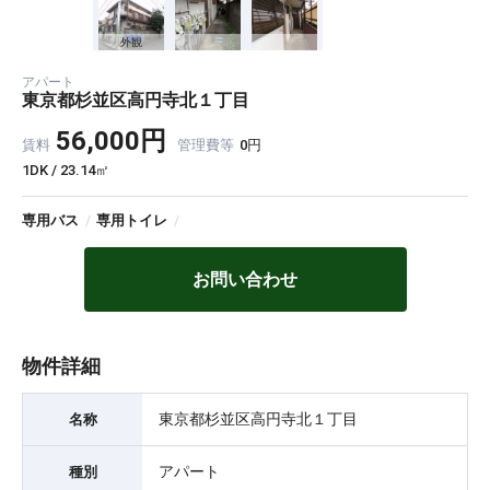
外観
アパート
東京都杉並区高円寺北１丁目
56,000円
賃料
管理費等
0円
1DK / 23.14㎡
専用バス
/
専用トイレ
/
お問い合わせ
物件詳細
東京都杉並区高円寺北１丁目
名称
アパート
種別